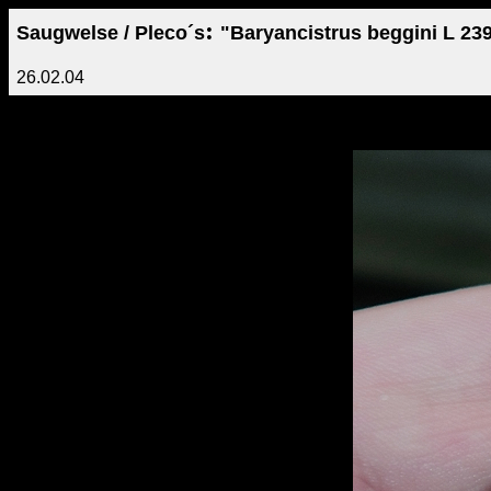
:
Saugwelse / Pleco´s
"Baryancistrus beggini L 23
26.02.04