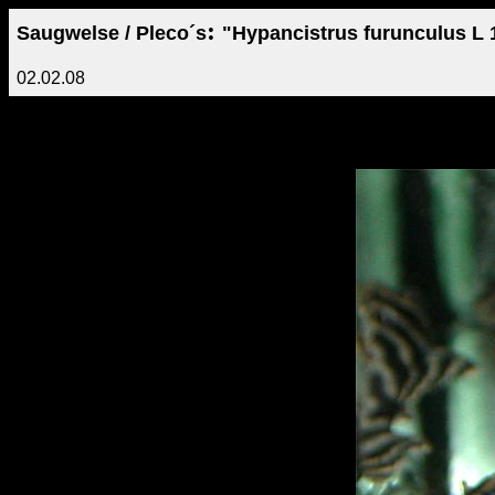
:
Saugwelse / Pleco´s
"Hypancistrus furunculus L 
02.02.08